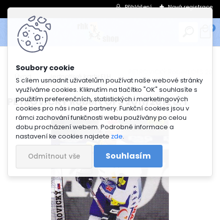
Přihlášení
Nová registrace
0
PETROVICKÝ Róbert OFS 2011/2
Úvod
Jednotlivé karty ELH
S cílem usnadnit uživatelům používat naše webové stránky
využíváme cookies. Kliknutím na tlačítko "OK" souhlasíte s
použitím preferenčních, statistických i marketingových
PETROVICKÝ Róbert OFS 2011/2012 č. 1
cookies pro nás i naše partnery. Funkční cookies jsou v
rámci zachování funkčnosti webu používány po celou
dobu procházení webem. Podrobné informace a
nastavení ke cookies najdete
zde
.
Souhlasím
Odmítnout vše