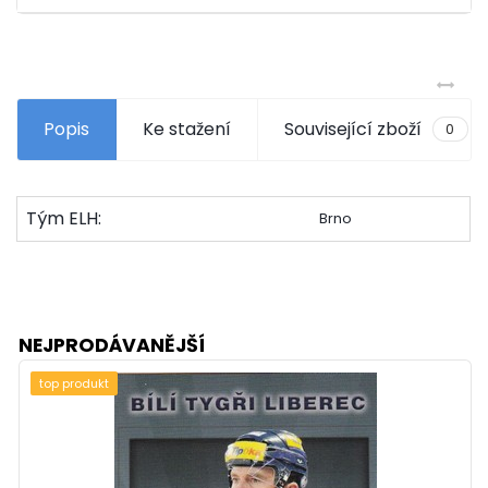
Popis
Ke stažení
Související zboží
0
Tým ELH:
Brno
NEJPRODÁVANĚJŠÍ
top produkt