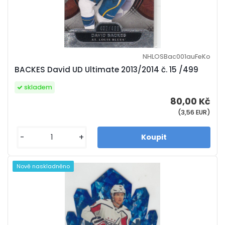
NHLOSBac001auFeKo
BACKES David UD Ultimate 2013/2014 č. 15 /499
skladem
80,00 Kč
(3,56 EUR)
-
+
Nově naskladněno