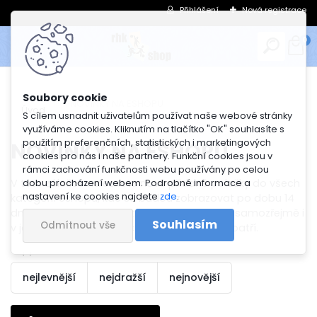
Přihlášení
Nová registrace
0
NOVINKY NA ESHOPU
Úvod
S cílem usnadnit uživatelům používat naše webové stránky
využíváme cookies. Kliknutím na tlačítko "OK" souhlasíte s
použitím preferenčních, statistických i marketingových
NOVINKY NA ESHOPU
cookies pro nás i naše partnery. Funkční cookies jsou v
rámci zachování funkčnosti webu používány po celou
V této záložce naleznete nově přidané položky do všech
dobu procházení webem. Podrobné informace a
nastavení ke cookies najdete
zde
.
kategorií eshopu, kde se budou zobrazovat po dobu 14
dní od naskladnění. Tyto položky naleznete samozřejmě i
Souhlasím
Odmítnout vše
v jednotlivých kategoriích, kam dané zboží patří.
nejlevnější
nejdražší
nejnovější