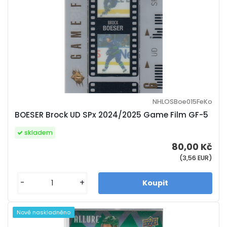
NHLOSBoe015FeKo
BOESER Brock UD SPx 2024/2025 Game Film GF-5
skladem
80,00 Kč
(3,56 EUR)
-
+
Nově naskladněno