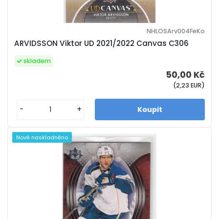
NHLOSArv004FeKo
ARVIDSSON Viktor UD 2021/2022 Canvas C306
skladem
50,00 Kč
(2,23 EUR)
-
+
Nově naskladněno