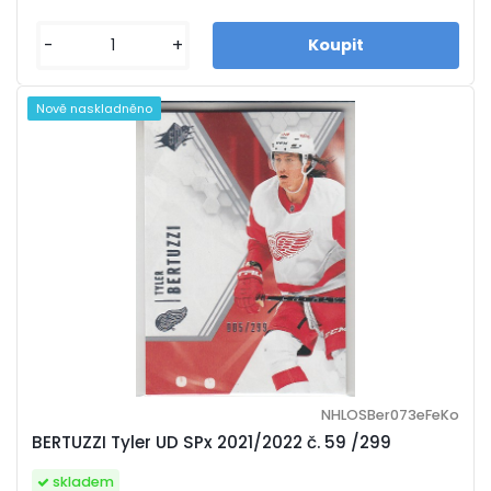
-
+
Nově naskladněno
NHLOSBer073eFeKo
BERTUZZI Tyler UD SPx 2021/2022 č. 59 /299
skladem