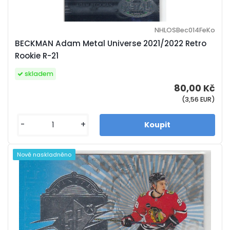
NHLOSBec014FeKo
BECKMAN Adam Metal Universe 2021/2022 Retro
Rookie R-21
skladem
80,00 Kč
(3,56 EUR)
-
+
Nově naskladněno