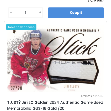
(7,79 EUR)
-
+
Nově naskladněno
LCGO241064c
TLUSTÝ Jiří LC Golden 2024 Authentic Game Used
Memorabilia GUS-16 Gold /20