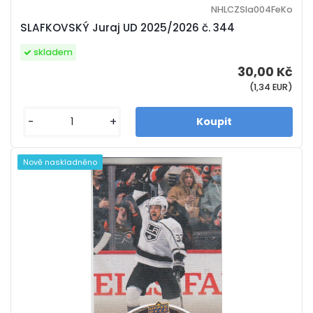
NHLCZSla004FeKo
SLAFKOVSKÝ Juraj UD 2025/2026 č. 344
skladem
30,00 Kč
(1,34 EUR)
-
+
Nově naskladněno