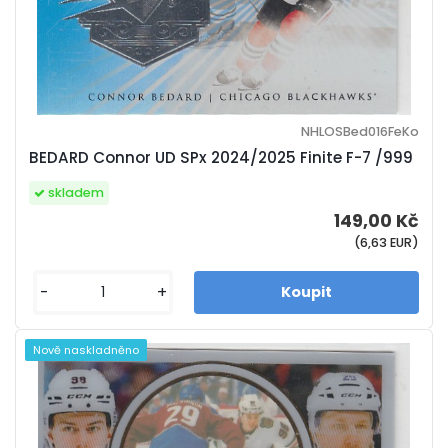
NHLOSBed016FeKo
BEDARD Connor UD SPx 2024/2025 Finite F-7 /999
skladem
149,00 Kč
(6,63 EUR)
-
+
Nově naskladněno