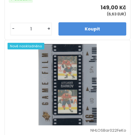
149,00 Kč
(6,63 EUR)
-
+
Nově naskladněno
NHLOSBar022FeKo