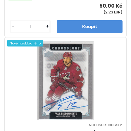
50,00 Kč
(2,23 EUR)
-
+
Nově naskladněno
NHLOSBis008FeKo