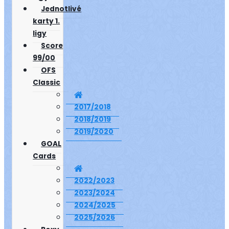
Jednotlivé
karty 1.
ligy
Score
99/00
OFS
Classic
2017/2018
2018/2019
2019/2020
GOAL
Cards
2022/2023
2023/2024
2024/2025
2025/2026