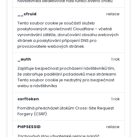
návštěvníka deaktivovat naši funkci živého chatu.
__cfruid
relace
Tento soubor cookie je součástí služeb
poskytovaných společností Cloudflare – včetně
vyrovnávání zátěže, doručování obsahu webových
stránek a poskytování připojení DNS pro
provozovatele webových stránek.
_auth
1 rok
Zajišťuje bezpečnost procházení návštěvníků tím,
že zabraňuje padělání požadavků mezi stránkami.
Tento soubor cookie je nezbytný pro bezpečnost
webu a návštěvníka.
csrftoken
1 rok
Pomáhá předcházet útokům Cross-Site Request
Forgery (CSRF).
PHPSESSID
relace
Zachovává stav uživatelské relace napříč