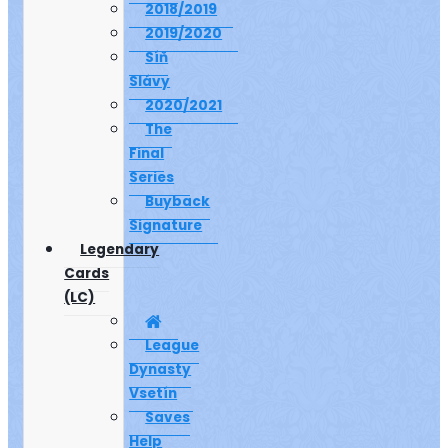
2018/2019
2019/2020
Síň
Slávy
2020/2021
The
Final
Series
Buyback
Signature
Legendary
Cards
(LC)
League
Dynasty
Vsetín
Saves
Help