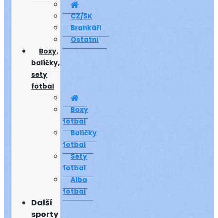
CZ/SK
Brankáři
Ostatní
Boxy,
balíčky,
sety
fotbal
Boxy
fotbal
Balíčky
fotbal
Sety
fotbal
Alba
fotbal
Další
sporty