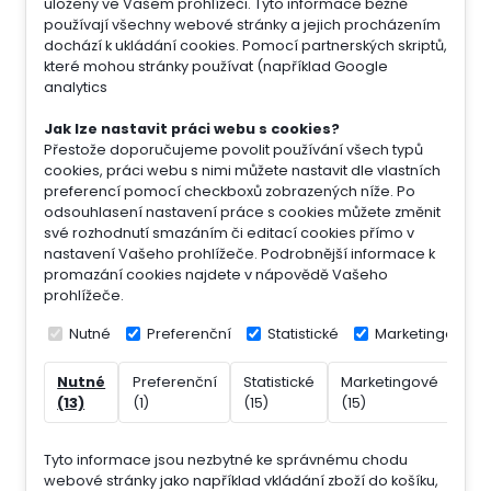
uloženy ve Vašem prohlížeči. Tyto informace běžně
používají všechny webové stránky a jejich procházením
dochází k ukládání cookies. Pomocí partnerských skriptů,
které mohou stránky používat (například Google
analytics
Jak lze nastavit práci webu s cookies?
Přestože doporučujeme povolit používání všech typů
cookies, práci webu s nimi můžete nastavit dle vlastních
preferencí pomocí checkboxů zobrazených níže. Po
odsouhlasení nastavení práce s cookies můžete změnit
své rozhodnutí smazáním či editací cookies přímo v
nastavení Vašeho prohlížeče. Podrobnější informace k
promazání cookies najdete v nápovědě Vašeho
prohlížeče.
Nutné
Preferenční
Statistické
Marketingové
Nutné
Preferenční
Statistické
Marketingové
Nek
(13)
(1)
(15)
(15)
(7)
Tyto informace jsou nezbytné ke správnému chodu
webové stránky jako například vkládání zboží do košíku,