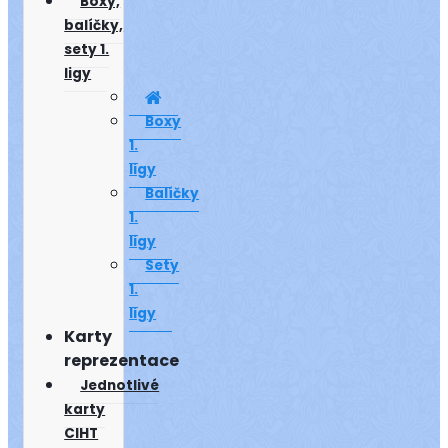
Boxy,
balíčky,
sety 1.
ligy
Boxy
1.
ligy
Balíčky
1.
ligy
Sety
1.
ligy
Karty
reprezentace
Jednotlivé
karty
CIHT