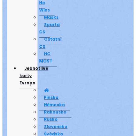
He
Wins
Masks
Sparta
CS
Ostatní
CS
HC
MOST
Jednotlivé
karty
Evropa
Finsko
Německo
Rakousko
Rusko
Slovensko
Švédsko