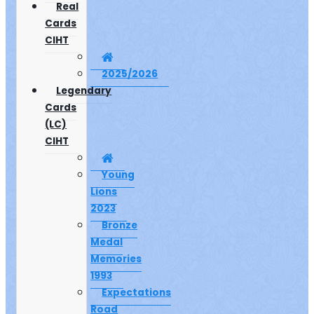
Real
Cards
CIHT
2025/2026
Legendary
Cards
(LC)
CIHT
Young
Lions
2023
Bronze
Medal
Memories
1993
Expectations
Road