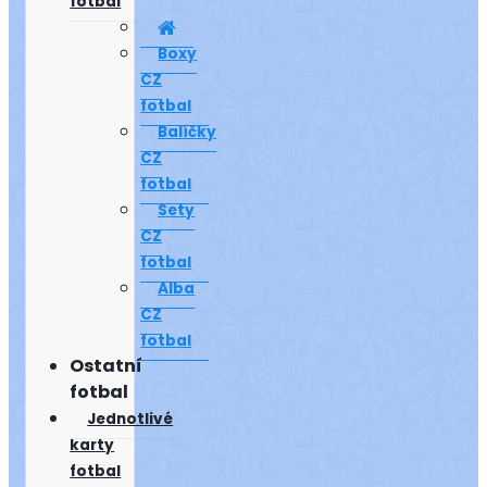
fotbal
Boxy
CZ
fotbal
Balíčky
CZ
fotbal
Sety
CZ
fotbal
Alba
CZ
fotbal
Ostatní
fotbal
Jednotlivé
karty
fotbal