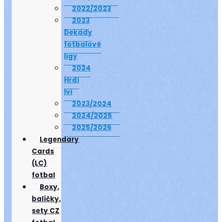
2022/2023
2023
Dekády
fotbalové
ligy
2024
Hrdí
lvi
2023/2024
2024/2025
2025/2026
Legendary
Cards
(LC)
fotbal
Boxy,
balíčky,
sety CZ