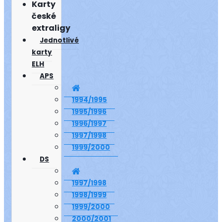
Karty
české
extraligy
Jednotlivé
karty
ELH
APS
1994/1995
1995/1996
1996/1997
1997/1998
1999/2000
DS
1997/1998
1998/1999
1999/2000
2000/2001