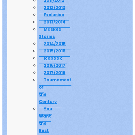
2011/2012
2012/2013
Exclusive
2013/2014
Masked
Stories
2014/2015
2015/2016
Icebook
2016/2017
2017/2018
Tournament
of
the
Century
You
Want
the
Best