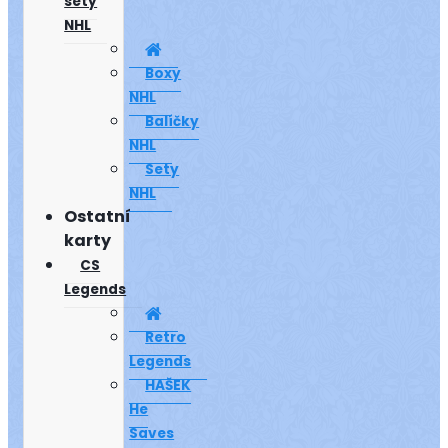
sety
NHL
Boxy
NHL
Balíčky
NHL
Sety
NHL
Ostatní
karty
CS
Legends
Retro
Legends
HAŠEK
He
Saves