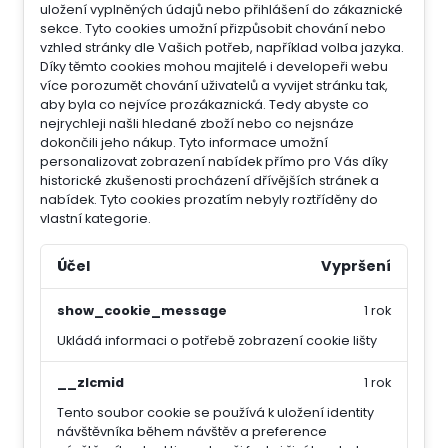
uložení vyplněných údajů nebo přihlášení do zákaznické
sekce.
Tyto cookies umožní přizpůsobit chování nebo
vzhled stránky dle Vašich potřeb, například volba jazyka.
Díky těmto cookies mohou majitelé i developeři webu
více porozumět chování uživatelů a vyvijet stránku tak,
aby byla co nejvíce prozákaznická. Tedy abyste co
nejrychleji našli hledané zboží nebo co nejsnáze
dokončili jeho nákup.
Tyto informace umožní
personalizovat zobrazení nabídek přímo pro Vás díky
historické zkušenosti procházení dřívějších stránek a
nabídek.
Tyto cookies prozatím nebyly roztříděny do
vlastní kategorie.
Účel
Vypršení
show_cookie_message
1 rok
Ukládá informaci o potřebě zobrazení cookie lišty
__zlcmid
1 rok
Tento soubor cookie se používá k uložení identity
návštěvníka během návštěv a preference