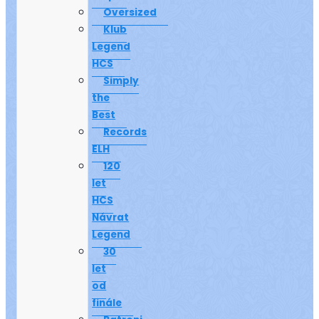
Oversized
Klub
Legend
HCS
Simply
the
Best
Records
ELH
120
let
HCS
Návrat
Legend
30
let
od
finále