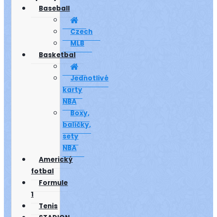
Baseball
Czech
MLB
Basketbal
Jednotlivé
karty
NBA
Boxy,
balíčky,
sety
NBA
Americký
fotbal
Formule
1
Tenis