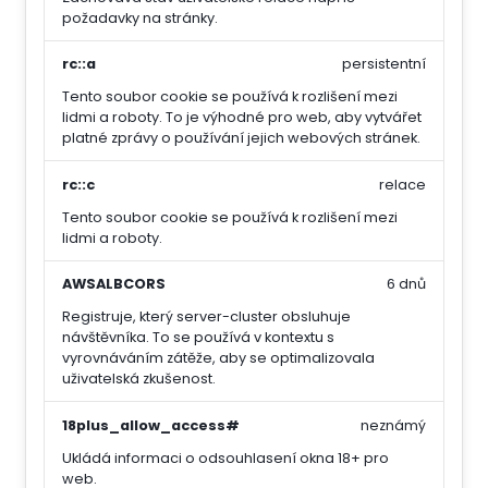
požadavky na stránky.
rc::a
persistentní
Tento soubor cookie se používá k rozlišení mezi
lidmi a roboty. To je výhodné pro web, aby vytvářet
platné zprávy o používání jejich webových stránek.
rc::c
relace
Tento soubor cookie se používá k rozlišení mezi
lidmi a roboty.
AWSALBCORS
6 dnů
Registruje, který server-cluster obsluhuje
návštěvníka. To se používá v kontextu s
vyrovnáváním zátěže, aby se optimalizovala
uživatelská zkušenost.
18plus_allow_access#
neznámý
Ukládá informaci o odsouhlasení okna 18+ pro
web.