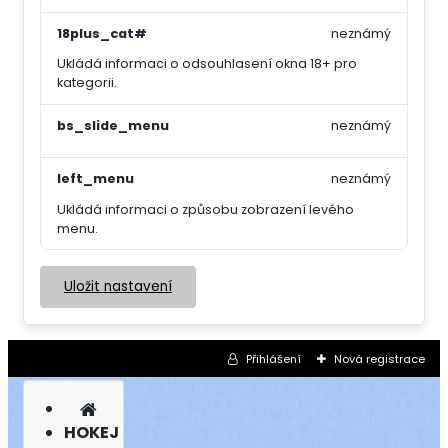
18plus_cat#
neznámý
Ukládá informaci o odsouhlasení okna 18+ pro
kategorii.
bs_slide_menu
neznámý
left_menu
neznámý
Ukládá informaci o způsobu zobrazení levého
menu.
Uložit nastavení
Přihlášení
Nová registrace
HOKEJ