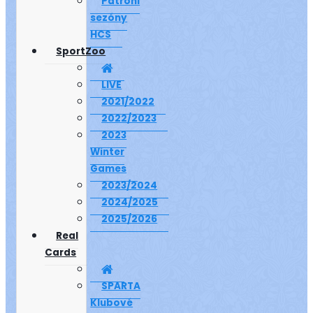
Patroni
sezóny
HCS
SportZoo
LIVE
2021/2022
2022/2023
2023
Winter
Games
2023/2024
2024/2025
2025/2026
Real
Cards
SPARTA
Klubové