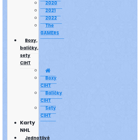
2020
2021
2022
The
GAMERS
Boxy,
balíčky,
sety
CIHT
Boxy
CIHT
Balíčky
CIHT
Sety
CIHT
Karty
NHL
Jednotlivé