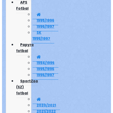
APS
Fotbal
1995/1996
1996/1997
SK
1996/1997
Papyro
fotbal
1994/1995
1995/1996
1996/1997
SportZoo
(SZ)
fotbal
2020/2021
2021/2022