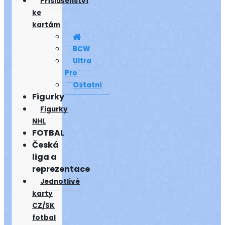
Příslušenství
ke
kartám
BCW
Ultra
Pro
Ostatní
Figurky
Figurky
NHL
FOTBAL
Česká
liga a
reprezentace
Jednotlivé
karty
CZ/SK
fotbal