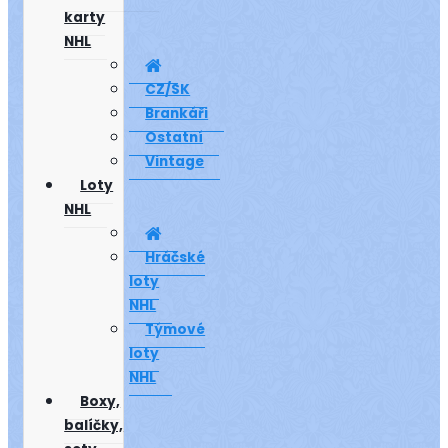
karty
NHL
CZ/SK
Brankáři
Ostatní
Vintage
Loty
NHL
Hráčské
loty
NHL
Týmové
loty
NHL
Boxy,
balíčky,