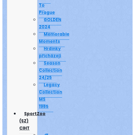
To
Prague
GOLDEN
2024
Memorable
Moments
Hrdinky
přicházejí
Season
Collection
24/25
Legacy
Collection
MS
1985
SportZoo
(SZ)
CIHT