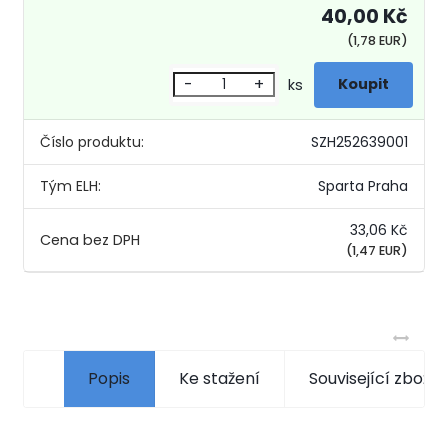
40,00 Kč
(1,78 EUR)
-
+
ks
Číslo produktu:
SZH252639001
Tým ELH:
Sparta Praha
33,06 Kč
(1,47 EUR)
Popis
Ke stažení
Související zboží