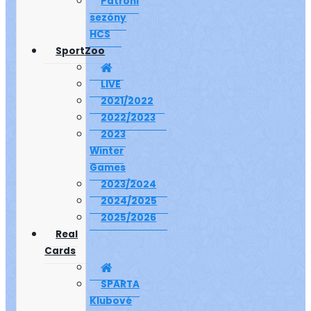
Patroni
sezóny
HCS
SportZoo
LIVE
2021/2022
2022/2023
2023
Winter
Games
2023/2024
2024/2025
2025/2026
Real
Cards
SPARTA
Klubové