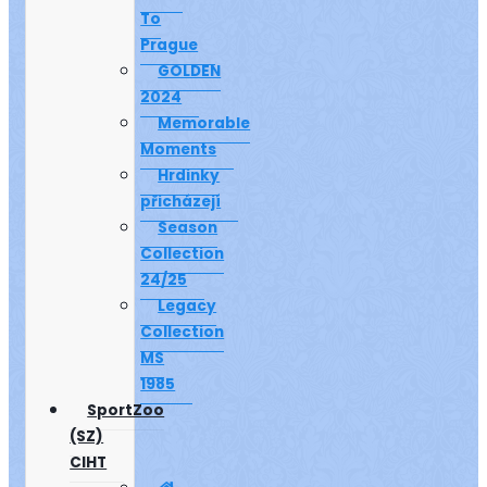
To
Prague
GOLDEN
2024
Memorable
Moments
Hrdinky
přicházejí
Season
Collection
24/25
Legacy
Collection
MS
1985
SportZoo
(SZ)
CIHT