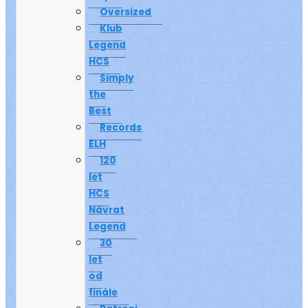
Oversized
Klub
Legend
HCS
Simply
the
Best
Records
ELH
120
let
HCS
Návrat
Legend
30
let
od
finále