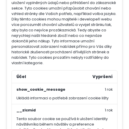
uložení vyplněných údajů nebo přihlášení do zákaznické
sekce.
Tyto cookies umožní přizpůsobit chování nebo
vzhled stránky dle Vašich potřeb, například volba jazyka.
Díky těmto cookies mohou majitelé i developeři webu
více porozumět chování uživatelů a vyvijet stránku tak,
aby byla co nejvíce prozákaznická. Tedy abyste co
nejrychleji našli hledané zboží nebo co nejsnáze
dokončili jeho nákup.
Tyto informace umožní
personalizovat zobrazení nabídek přímo pro Vás díky
historické zkušenosti procházení dřívějších stránek a
nabídek.
Tyto cookies prozatím nebyly roztříděny do
vlastní kategorie.
Účel
Vypršení
show_cookie_message
1 rok
Ukládá informaci o potřebě zobrazení cookie lišty
__zlcmid
1 rok
Tento soubor cookie se používá k uložení identity
návštěvníka během návštěv a preference