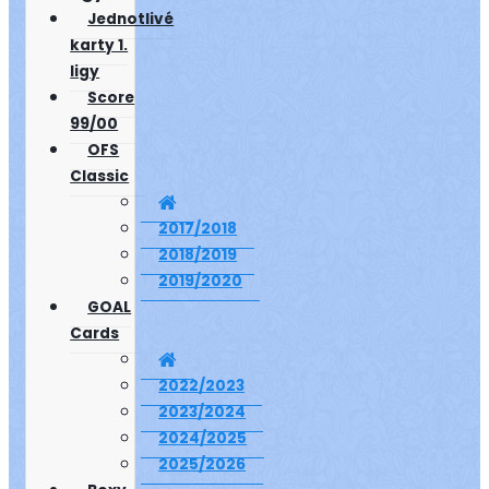
Jednotlivé
karty 1.
ligy
Score
99/00
OFS
Classic
2017/2018
2018/2019
2019/2020
GOAL
Cards
2022/2023
2023/2024
2024/2025
2025/2026