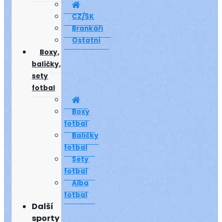
CZ/SK
Brankáři
Ostatní
Boxy,
balíčky,
sety
fotbal
Boxy
fotbal
Balíčky
fotbal
Sety
fotbal
Alba
fotbal
Další
sporty