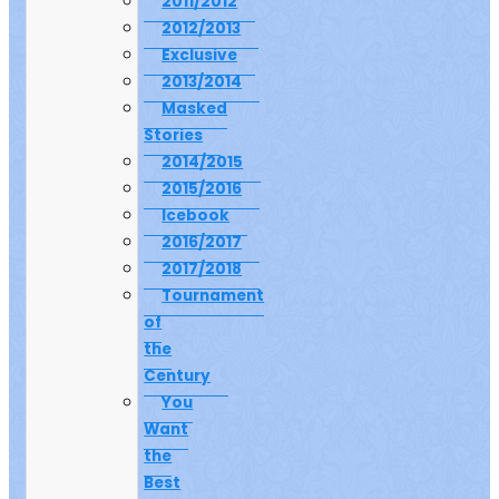
2011/2012
2012/2013
Exclusive
2013/2014
Masked
Stories
2014/2015
2015/2016
Icebook
2016/2017
2017/2018
Tournament
of
the
Century
You
Want
the
Best