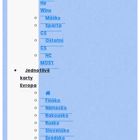
He
Wins
Masks
Sparta
CS
Ostatní
CS
HC
MOST
Jednotlivé
karty
Evropa
Finsko
Německo
Rakousko
Rusko
Slovensko
Švédsko