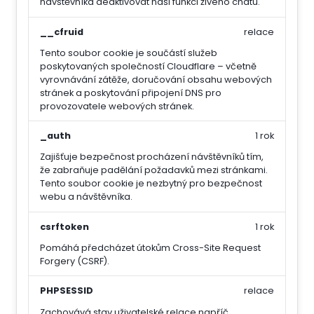
návštěvníka deaktivovat naši funkci živého chatu.
__cfruid
relace
Tento soubor cookie je součástí služeb
poskytovaných společností Cloudflare – včetně
vyrovnávání zátěže, doručování obsahu webových
stránek a poskytování připojení DNS pro
provozovatele webových stránek.
_auth
1 rok
Zajišťuje bezpečnost procházení návštěvníků tím,
že zabraňuje padělání požadavků mezi stránkami.
Tento soubor cookie je nezbytný pro bezpečnost
webu a návštěvníka.
csrftoken
1 rok
Pomáhá předcházet útokům Cross-Site Request
Forgery (CSRF).
PHPSESSID
relace
Zachovává stav uživatelské relace napříč