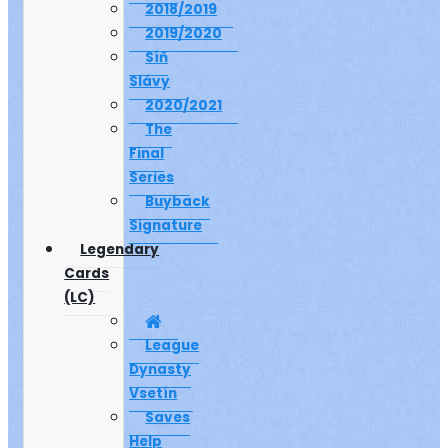
2018/2019
2019/2020
Síň
Slávy
2020/2021
The
Final
Series
Buyback
Signature
Legendary
Cards
(LC)
League
Dynasty
Vsetín
Saves
Help