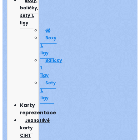
Boxy,
balíčky,
sety 1.
ligy
Boxy
1.
ligy
Balíčky
1.
ligy
Sety
1.
ligy
Karty
reprezentace
Jednotlivé
karty
CIHT