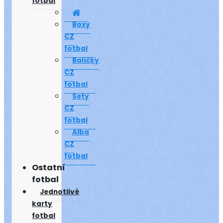
fotbal
Boxy
CZ
fotbal
Balíčky
CZ
fotbal
Sety
CZ
fotbal
Alba
CZ
fotbal
Ostatní
fotbal
Jednotlivé
karty
fotbal