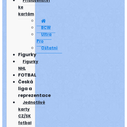
Příslušenství
ke
kartám
BCW
Ultra
Pro
Ostatní
Figurky
Figurky
NHL
FOTBAL
Česká
liga a
reprezentace
Jednotlivé
karty
CZ/SK
fotbal