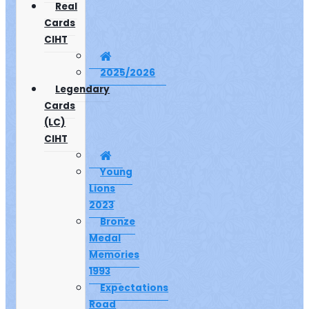
Real
Cards
CIHT
2025/2026
Legendary
Cards
(LC)
CIHT
Young
Lions
2023
Bronze
Medal
Memories
1993
Expectations
Road