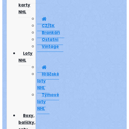
karty
NHL
CZ/SK
Brankáři
Ostatní
Vintage
Loty
NHL
Hráčské
loty
NHL
Týmové
loty
NHL
Boxy,
balíčky,