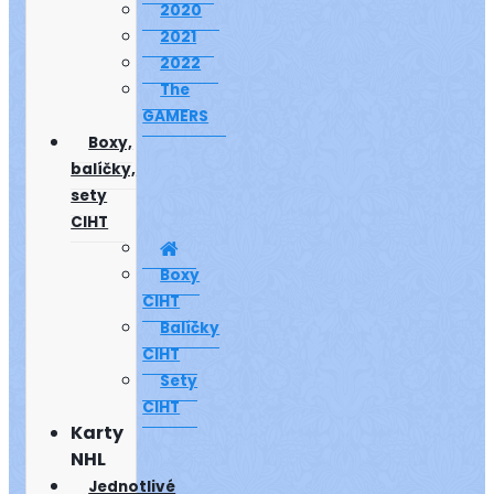
2020
2021
2022
The
GAMERS
Boxy,
balíčky,
sety
CIHT
Boxy
CIHT
Balíčky
CIHT
Sety
CIHT
Karty
NHL
Jednotlivé