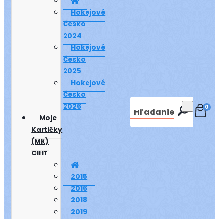
Hokejové
Česko
2024
Hokejové
Česko
2025
Hokejové
Česko
2026
0
Hľadanie
Moje
Kartičky
(MK)
CIHT
2015
2016
2018
2019