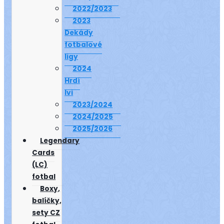
2022/2023
2023
Dekády
fotbalové
ligy
2024
Hrdí
lvi
2023/2024
2024/2025
2025/2026
Legendary
Cards
(LC)
fotbal
Boxy,
balíčky,
sety CZ