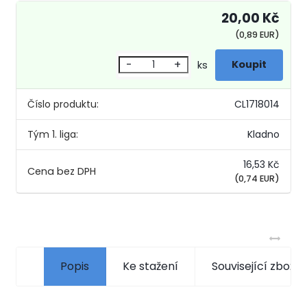
20,00 Kč
(0,89 EUR)
-
+
ks
Číslo produktu:
CL1718014
Tým 1. liga:
Kladno
16,53 Kč
(0,74 EUR)
Popis
Ke stažení
Související zboží