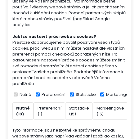
uloženy ve Vašem prohlížeči. Tyto informace běžně
používají všechny webové stránky a jejich procházením
dochází k ukládání cookies. Pomocí partnerských skriptů,
které mohou stránky používat (například Google
analytics
Jak lze nastavit práci webu s cookies?
Přestože doporučujeme povolit používání všech typů
cookies, práci webu s nimi můžete nastavit dle vlastních
preferencí pomocí checkboxů zobrazených níže. Po
odsouhlasení nastavení práce s cookies můžete změnit
své rozhodnutí smazáním či editací cookies přímo v
nastavení Vašeho prohlížeče. Podrobnější informace k
promazání cookies najdete v nápovědě Vašeho
prohlížeče.
Nutné
Preferenční
Statistické
Marketingové
Nutné
Preferenční
Statistické
Marketingové
Nek
(13)
(1)
(15)
(15)
(7)
Tyto informace jsou nezbytné ke správnému chodu
webové stránky jako například vkládání zboží do košíku,