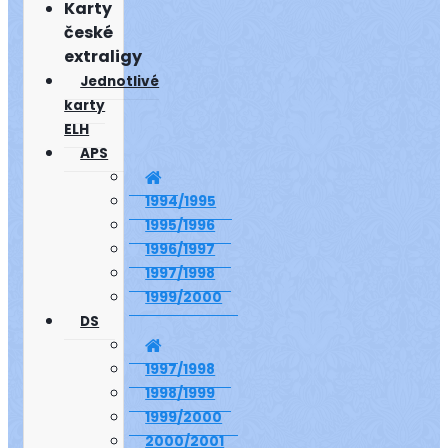
Karty
české
extraligy
Jednotlivé
karty
ELH
APS
1994/1995
1995/1996
1996/1997
1997/1998
1999/2000
DS
1997/1998
1998/1999
1999/2000
2000/2001