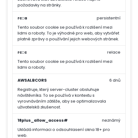
požadavky na stránky.
rc::a
persistentní
Tento soubor cookie se používá k rozlišení mezi
lidmi a roboty. To je výhodné pro web, aby vytvářet
platné zprávy o používání jejich webových stránek.
rc::c
relace
Tento soubor cookie se používá k rozlišení mezi
lidmi a roboty.
AWSALBCORS
6 dnů
Registruje, který server-cluster obsluhuje
návštěvníka. To se používá v kontextu s
vyrovnáváním zátěže, aby se optimalizovala
uživatelská zkušenost.
18plus_allow_access#
neznámý
Ukládá informaci o odsouhlasení okna 18+ pro
web.