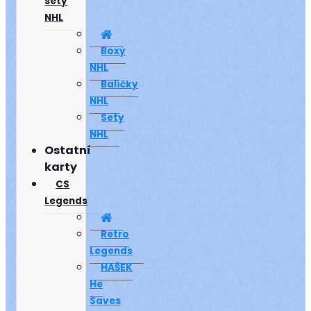
sety
NHL
Boxy
NHL
Balíčky
NHL
Sety
NHL
Ostatní
karty
CS
Legends
Retro
Legends
HAŠEK
He
Saves