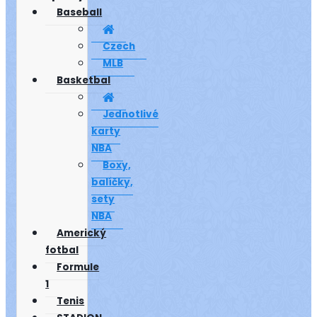
Baseball
Czech
MLB
Basketbal
Jednotlivé
karty
NBA
Boxy,
balíčky,
sety
NBA
Americký
fotbal
Formule
1
Tenis