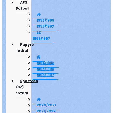
APS
Fotbal
1995/1996
1996/1997
SK
1996/1997
Papyro
fotbal
1994/1995
1995/1996
1996/1997
SportZoo
(SZ)
fotbal
2020/2021
2021/2022