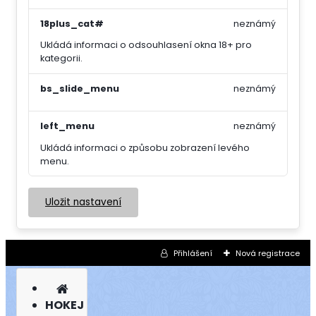
18plus_cat#
neznámý
Ukládá informaci o odsouhlasení okna 18+ pro
kategorii.
bs_slide_menu
neznámý
left_menu
neznámý
Ukládá informaci o způsobu zobrazení levého
menu.
Uložit nastavení
Přihlášení
Nová registrace
HOKEJ