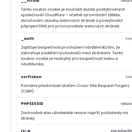
__cfruid
relac
Tento soubor cookie je součástí služeb poskytovaných
společností Cloudflare – včetně vyrovnávání zátěže,
doručování obsahu webových stránek a poskytování
připojení DNS pro provozovatele webových stránek.
_auth
1 ro
Zajišťuje bezpečnost procházení návštěvníků tím, že
zabraňuje padělání požadavků mezi stránkami. Tento
soubor cookie je nezbytný pro bezpečnost webu a
návštěvníka.
csrftoken
1 ro
Pomáhá předcházet útokům Cross-Site Request Forgery
(CSRF).
PHPSESSID
relac
Zachovává stav uživatelské relace napříč požadavky na
stránky.
rc::a
persistentn