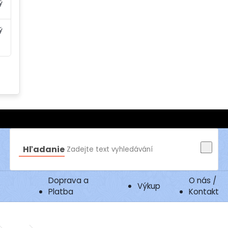
ý
ý
Hľadanie
Doprava a
O nás /
Výkup
Platba
Kontakt