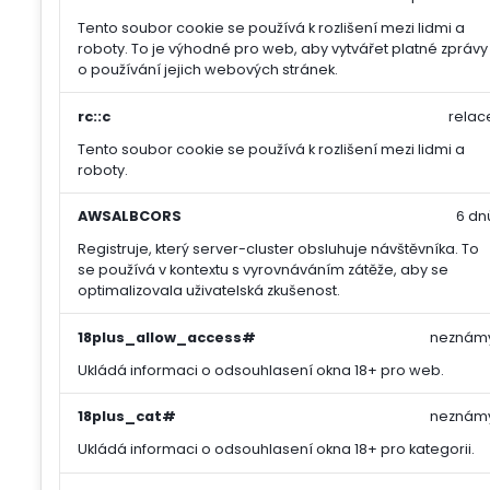
Tento soubor cookie se používá k rozlišení mezi lidmi a
roboty. To je výhodné pro web, aby vytvářet platné zprávy
o používání jejich webových stránek.
rc::c
relac
Tento soubor cookie se používá k rozlišení mezi lidmi a
roboty.
AWSALBCORS
6 dn
Registruje, který server-cluster obsluhuje návštěvníka. To
se používá v kontextu s vyrovnáváním zátěže, aby se
optimalizovala uživatelská zkušenost.
18plus_allow_access#
neznám
Ukládá informaci o odsouhlasení okna 18+ pro web.
18plus_cat#
neznám
Ukládá informaci o odsouhlasení okna 18+ pro kategorii.