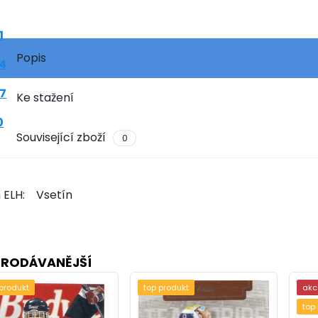
1
Popis
4
7
Ke stažení
0
Související zboží
0
 ELH:
Vsetín
PRODÁVANĚJŠÍ
9
 produkt
top produkt
akc
top