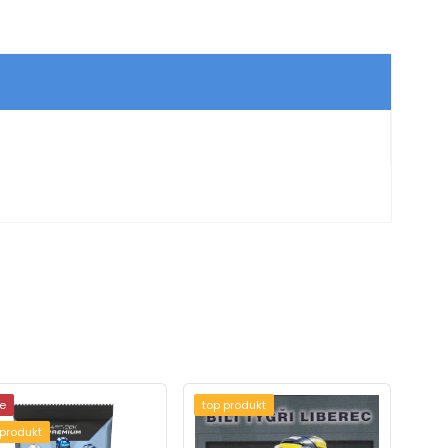
e
top produkt
 produkt