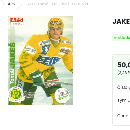
APS
JAKEŠ Tomáš APS 1996/1997 č. 221
JAKE
sklad
50,
(2,23 
Číslo 
Tým E