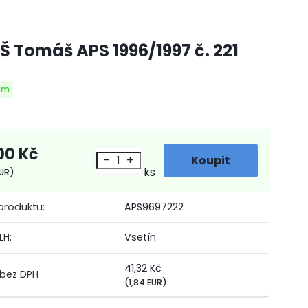
Š Tomáš APS 1996/1997 č. 221
em
00 Kč
-
+
ks
EUR)
produktu:
APS9697222
LH:
Vsetín
41,32 Kč
(1,84 EUR)