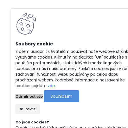
S cílem usnadnit uživatelům používat naše webové strán
využíváme cookies. Kliknutím na tlačítko "OK" souhlasíte s
použitím preferenčních, statistických i marketingových
cookies pro nás i naše partnery. Funkční cookies jsou v rá
zachování funkčnosti webu používány po celou dobu
procházení webem. Podrobné informace a nastavení ke
cookies najdete
zde
.
Souhlasím
Odmítnout vše
Zavřít
Co jsou cookies?
Cookies jsou krátké textové informace, které jsou uloženy ve