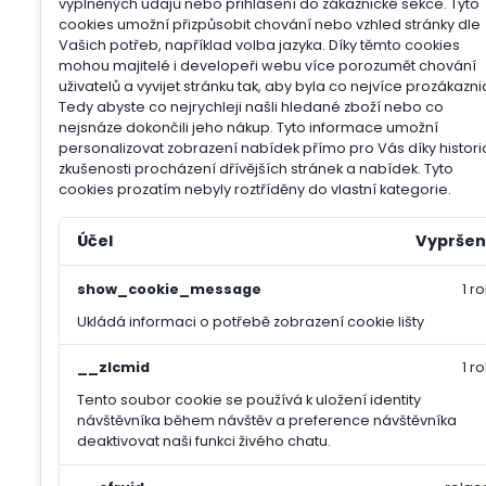
vyplněných údajů nebo přihlášení do zákaznické sekce.
Tyto
cookies umožní přizpůsobit chování nebo vzhled stránky dle
Vašich potřeb, například volba jazyka.
Díky těmto cookies
mohou majitelé i developeři webu více porozumět chování
uživatelů a vyvijet stránku tak, aby byla co nejvíce prozákazni
Tedy abyste co nejrychleji našli hledané zboží nebo co
nejsnáze dokončili jeho nákup.
Tyto informace umožní
personalizovat zobrazení nabídek přímo pro Vás díky histori
zkušenosti procházení dřívějších stránek a nabídek.
Tyto
cookies prozatím nebyly roztříděny do vlastní kategorie.
Účel
Vypršen
show_cookie_message
1 ro
Ukládá informaci o potřebě zobrazení cookie lišty
__zlcmid
1 ro
Tento soubor cookie se používá k uložení identity
návštěvníka během návštěv a preference návštěvníka
deaktivovat naši funkci živého chatu.