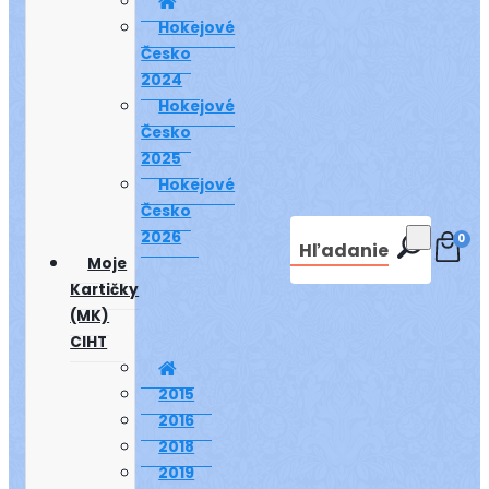
Hokejové
Česko
2024
Hokejové
Česko
2025
Hokejové
Česko
2026
0
Hľadanie
Moje
Kartičky
(MK)
CIHT
2015
2016
2018
2019