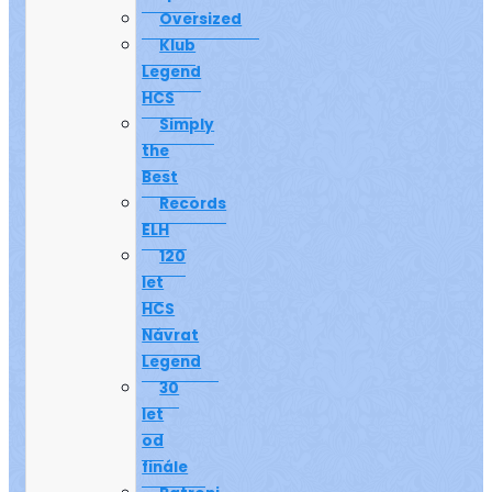
Oversized
Klub
Legend
HCS
Simply
the
Best
Records
ELH
120
let
HCS
Návrat
Legend
30
let
od
finále