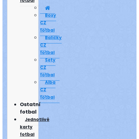
fotbal
Boxy
CZ
fotbal
Balíčky
CZ
fotbal
Sety
CZ
fotbal
Alba
CZ
fotbal
Ostatní
fotbal
Jednotlivé
karty
fotbal