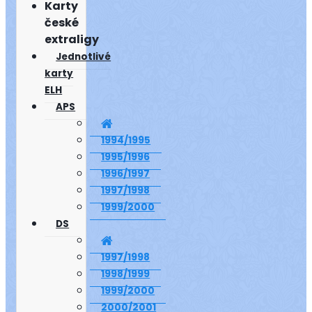
Karty
české
extraligy
Jednotlivé
karty
ELH
APS
1994/1995
1995/1996
1996/1997
1997/1998
1999/2000
DS
1997/1998
1998/1999
1999/2000
2000/2001