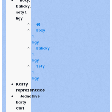
Boxy,
balíčky,
sety 1.
ligy
Boxy
1.
ligy
Balíčky
1.
ligy
Sety
1.
ligy
Karty
reprezentace
Jednotlivé
karty
CIHT