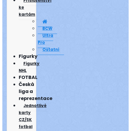
Příslušenství
ke
kartám
BCW
Ultra
Pro
Ostatní
Figurky
Figurky
NHL
FOTBAL
Česká
liga a
reprezentace
Jednotlivé
karty
CZ/SK
fotbal