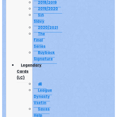
2018/2019
2019/2020
Síň
Slávy
2020/2021
The
Final
Series
Buyback
Signature
Legendary
Cards
(LC)
League
Dynasty
Vsetín
Saves
Help