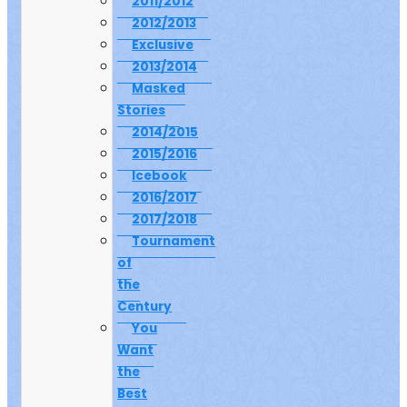
2011/2012
2012/2013
Exclusive
2013/2014
Masked
Stories
2014/2015
2015/2016
Icebook
2016/2017
2017/2018
Tournament
of
the
Century
You
Want
the
Best