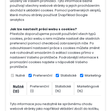
uloženy ve Vašem prohlížeči. Tyto informace běžně
používají všechny webové stránky a jejich procházením
dochází k ukládání cookies. Pomocí partnerských skriptů,
které mohou stránky používat (například Google
analytics
Jak lze nastavit práci webu s cookies?
Přestože doporučujeme povolit používání všech typů
cookies, práci webu s nimi můžete nastavit dle vlastních
preferencí pomocí checkboxů zobrazených níže. Po
odsouhlasení nastavení práce s cookies můžete změnit
své rozhodnutí smazáním či editací cookies přímo v
nastavení Vašeho prohlížeče. Podrobnější informace k
promazání cookies najdete v nápovědě Vašeho
prohlížeče.
Nutné
Preferenční
Statistické
Marketingové
Nutné
Preferenční
Statistické
Marketingové
Nek
(13)
(1)
(15)
(15)
(7)
Tyto informace jsou nezbytné ke správnému chodu
webové stránky jako například vkládání zboží do košíku,