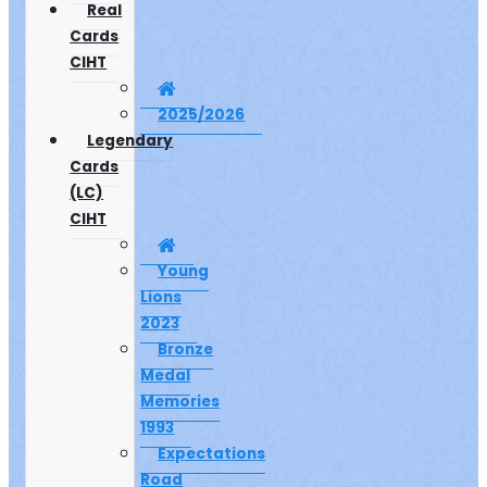
Real
Cards
CIHT
2025/2026
Legendary
Cards
(LC)
CIHT
Young
Lions
2023
Bronze
Medal
Memories
1993
Expectations
Road