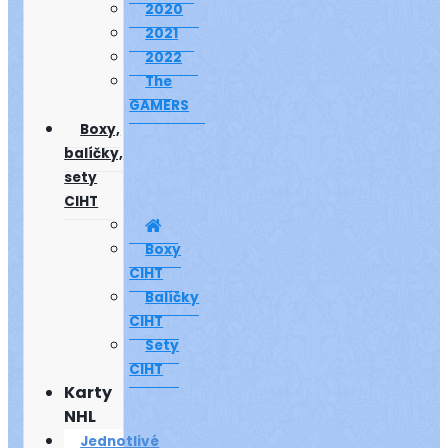
2020
2021
2022
The
GAMERS
Boxy,
balíčky,
sety
CIHT
Boxy
CIHT
Balíčky
CIHT
Sety
CIHT
Karty
NHL
Jednotlivé