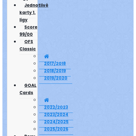
Jednotlivé
karty 1.
ligy
Score
99/00
OFS
Classic
2017/2018
2018/2019
2019/2020
GOAL
Cards
2022/2023
2023/2024
2024/2025
2025/2026