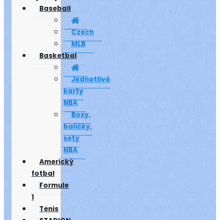
Baseball
Czech
MLB
Basketbal
Jednotlivé
karty
NBA
Boxy,
balíčky,
sety
NBA
Americký
fotbal
Formule
1
Tenis