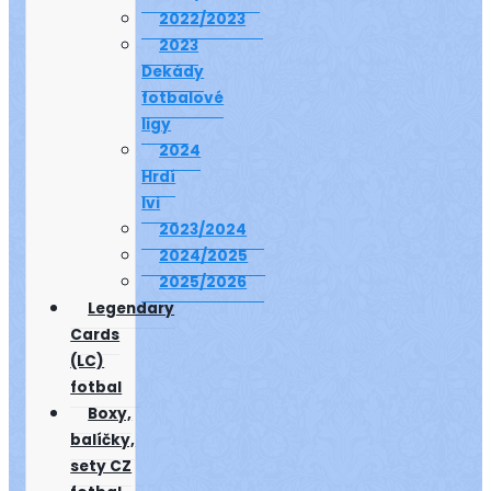
2022/2023
2023
Dekády
fotbalové
ligy
2024
Hrdí
lvi
2023/2024
2024/2025
2025/2026
Legendary
Cards
(LC)
fotbal
Boxy,
balíčky,
sety CZ