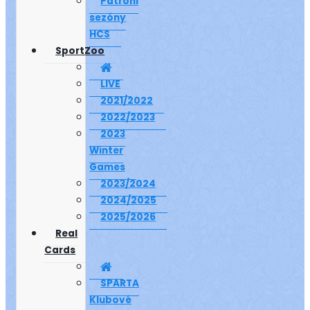
Patroni
sezóny
HCS
SportZoo
LIVE
2021/2022
2022/2023
2023
Winter
Games
2023/2024
2024/2025
2025/2026
Real
Cards
SPARTA
Klubové