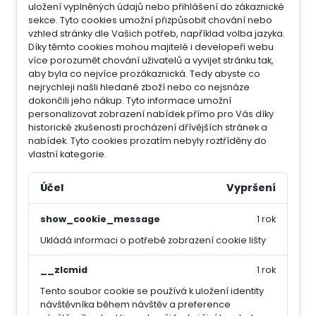
uložení vyplněných údajů nebo přihlášení do zákaznické
sekce.
Tyto cookies umožní přizpůsobit chování nebo
vzhled stránky dle Vašich potřeb, například volba jazyka.
Díky těmto cookies mohou majitelé i developeři webu
více porozumět chování uživatelů a vyvijet stránku tak,
aby byla co nejvíce prozákaznická. Tedy abyste co
nejrychleji našli hledané zboží nebo co nejsnáze
dokončili jeho nákup.
Tyto informace umožní
personalizovat zobrazení nabídek přímo pro Vás díky
historické zkušenosti procházení dřívějších stránek a
nabídek.
Tyto cookies prozatím nebyly roztříděny do
vlastní kategorie.
Účel
Vypršení
show_cookie_message
1 rok
Ukládá informaci o potřebě zobrazení cookie lišty
__zlcmid
1 rok
Tento soubor cookie se používá k uložení identity
návštěvníka během návštěv a preference