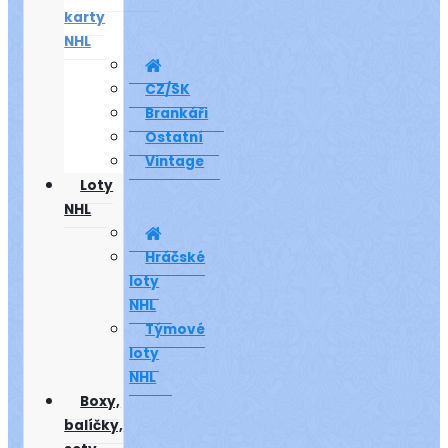
karty
NHL
CZ/SK
Brankáři
Ostatní
Vintage
Loty
NHL
Hráčské
loty
NHL
Týmové
loty
NHL
Boxy,
balíčky,