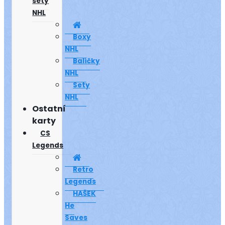
sety
NHL
Boxy
NHL
Balíčky
NHL
Sety
NHL
Ostatní
karty
CS
Legends
Retro
Legends
HAŠEK
He
Saves