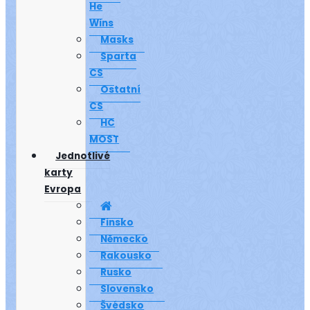
He
Wins
Masks
Sparta
CS
Ostatní
CS
HC
MOST
Jednotlivé
karty
Evropa
Finsko
Německo
Rakousko
Rusko
Slovensko
Švédsko