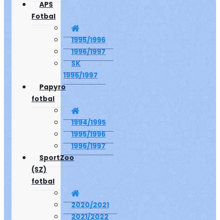
APS
Fotbal
1995/1996
1996/1997
SK
1996/1997
Papyro
fotbal
1994/1995
1995/1996
1996/1997
SportZoo
(SZ)
fotbal
2020/2021
2021/2022