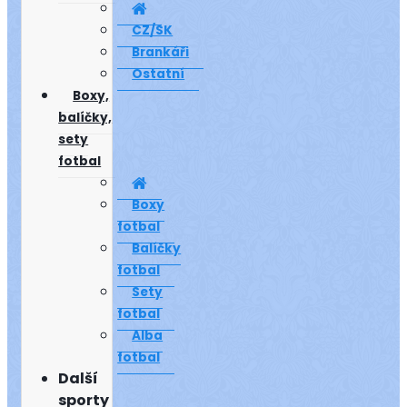
CZ/SK
Brankáři
Ostatní
Boxy,
balíčky,
sety
fotbal
Boxy
fotbal
Balíčky
fotbal
Sety
fotbal
Alba
fotbal
Další
sporty