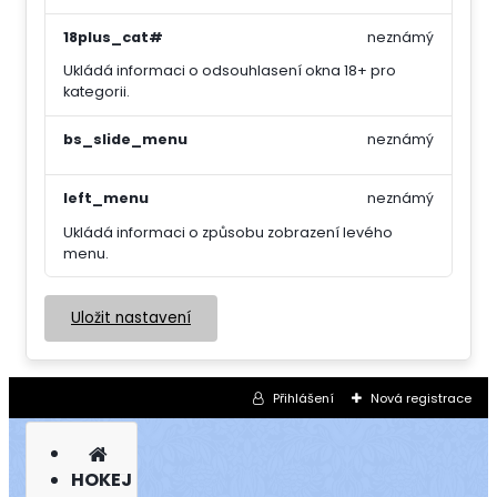
18plus_cat#
neznámý
Ukládá informaci o odsouhlasení okna 18+ pro
kategorii.
bs_slide_menu
neznámý
left_menu
neznámý
Ukládá informaci o způsobu zobrazení levého
menu.
Uložit nastavení
Přihlášení
Nová registrace
HOKEJ