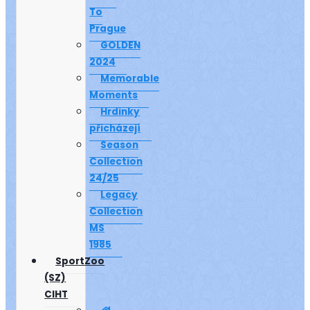
To
Prague
GOLDEN
2024
Memorable
Moments
Hrdinky
přicházejí
Season
Collection
24/25
Legacy
Collection
MS
1985
SportZoo
(SZ)
CIHT