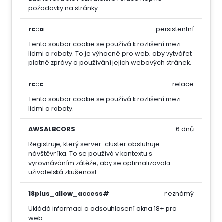
požadavky na stránky.
rc::a
persistentní
Tento soubor cookie se používá k rozlišení mezi
lidmi a roboty. To je výhodné pro web, aby vytvářet
platné zprávy o používání jejich webových stránek.
rc::c
relace
Tento soubor cookie se používá k rozlišení mezi
lidmi a roboty.
AWSALBCORS
6 dnů
Registruje, který server-cluster obsluhuje
návštěvníka. To se používá v kontextu s
vyrovnáváním zátěže, aby se optimalizovala
uživatelská zkušenost.
18plus_allow_access#
neznámý
Ukládá informaci o odsouhlasení okna 18+ pro
web.